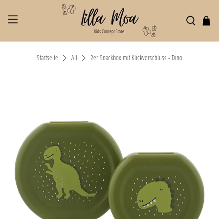
Startseite
All
2er Snackbox mit Klickverschluss - Dino