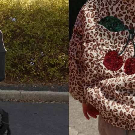
Neu für den Frühling
ie neue Konges Sløjd Kollekti
für Kinder
ose Klassiker kehren zurück – beliebte Modelle in frischen
Frühlings
Slide
Slide
Slide