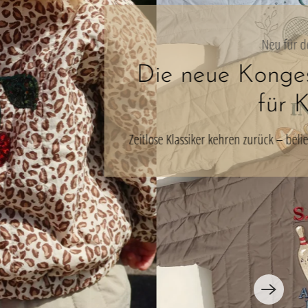
on
farben