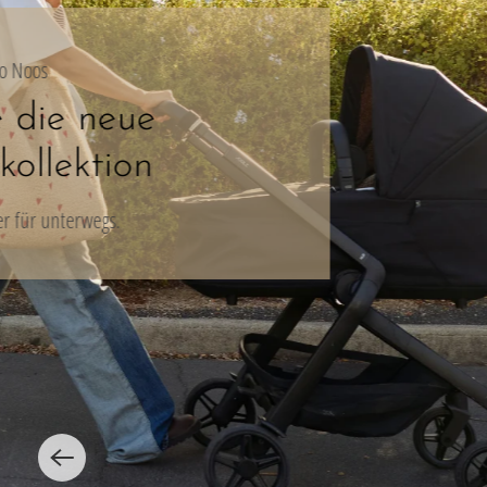
D
Zeitl