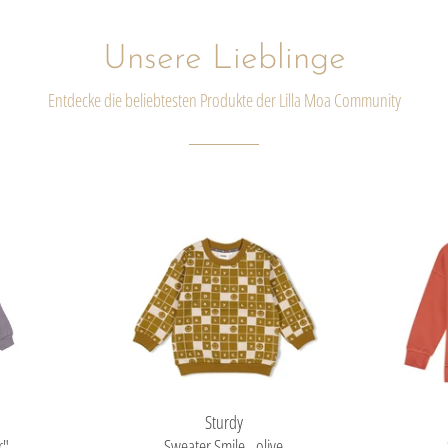
Unsere Lieblinge
Entdecke die beliebtesten Produkte der Lilla Moa Community
Sturdy
r"
Sweater Smile - olive