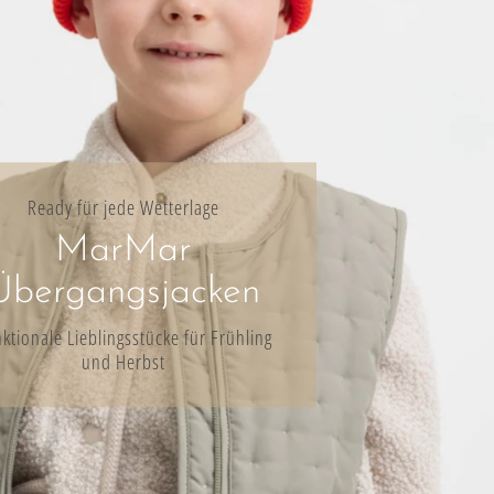
Ready für jede Wetterlage
MarMar
Übergangsjacken
ktionale Lieblingsstücke für Frühling
und Herbst