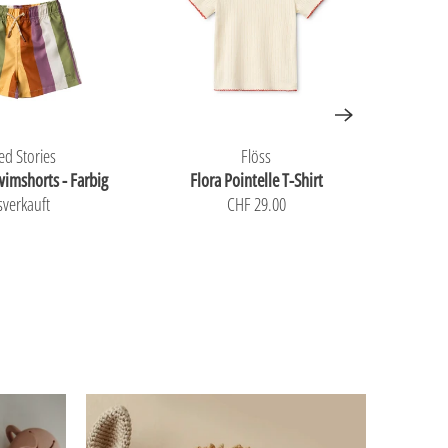
ed Stories
Flöss
wimshorts - Farbig
Flora Pointelle T-Shirt
Jers
sverkauft
CHF 29.00