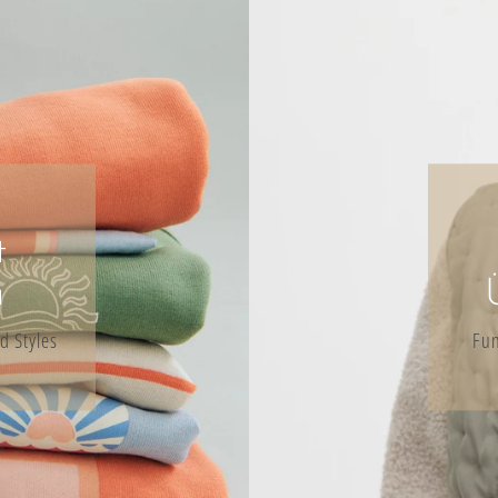
t
a
d Styles
Fun