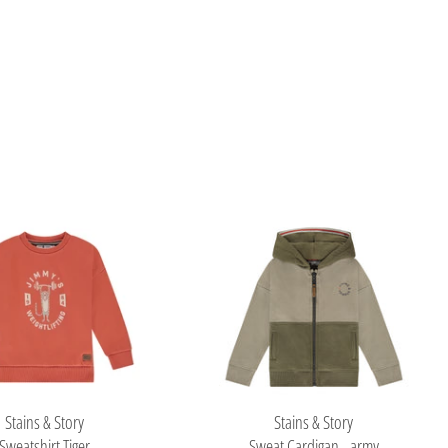
Stains & Story
Stains & Story
Sweatshirt Tiger
Sweat Cardigan - army