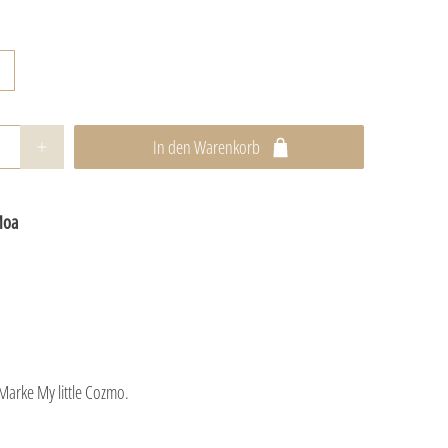
In den Warenkorb
Moa
 Marke My little Cozmo.