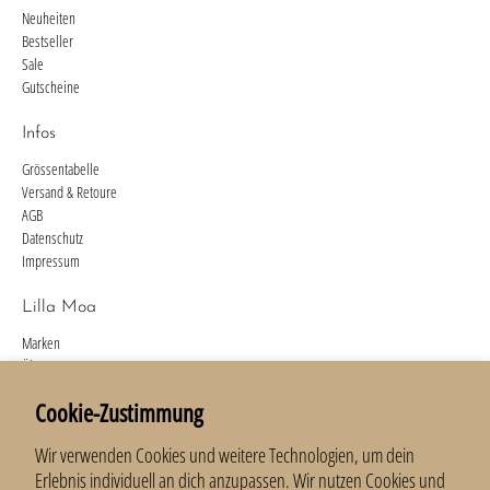
Neuheiten
Bestseller
Sale
Gutscheine
Infos
Grössentabelle
Versand & Retoure
AGB
Datenschutz
Impressum
Lilla Moa
Marken
Über uns
Kontakt
Cookie-Zustimmung
Newsletter
Wir verwenden Cookies und weitere Technologien, um dein
Anmelden und 10 % erhalten.
Erlebnis individuell an dich anzupassen. Wir nutzen Cookies und