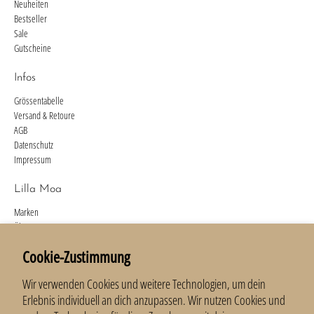
Neuheiten
Bestseller
Sale
Gutscheine
Infos
Grössentabelle
Versand & Retoure
AGB
Datenschutz
Impressum
Lilla Moa
Marken
Über uns
Kontakt
Cookie-Zustimmung
Newsletter
Wir verwenden Cookies und weitere Technologien, um dein
Anmelden und 10 % erhalten.
Erlebnis individuell an dich anzupassen. Wir nutzen Cookies und