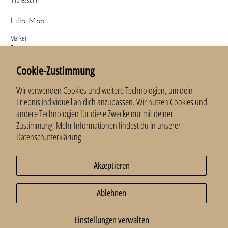
Lilla Moa
Marken
Über uns
Kontakt
Cookie-Zustimmung
Newsletter
Wir verwenden Cookies und weitere Technologien, um dein
Anmelden und 10 % erhalten.
Erlebnis individuell an dich anzupassen. Wir nutzen Cookies und
andere Technologien für diese Zwecke nur mit deiner
E-Mail
*
Zustimmung. Mehr Informationen findest du in unserer
Datenschutzerklärung
Anmelden
Akzeptieren
Ablehnen
© 2026
LillaMoa
.
Einstellungen verwalten