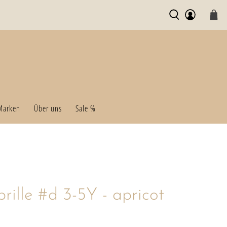
Marken
Über uns
Sale %
rille #d 3-5Y - apricot