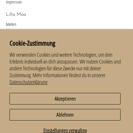
Impressum
Lilla Moa
Marken
Über uns
Kontakt
Cookie-Zustimmung
Newsletter
Wir verwenden Cookies und weitere Technologien, um dein
Anmelden und 10 % erhalten.
Erlebnis individuell an dich anzupassen. Wir nutzen Cookies und
andere Technologien für diese Zwecke nur mit deiner
E-Mail
*
Zustimmung. Mehr Informationen findest du in unserer
Datenschutzerklärung
Anmelden
Akzeptieren
Ablehnen
© 2026
LillaMoa
.
Einstellungen verwalten