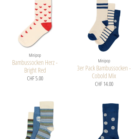
Minipop
Minipop
Bambussocken Herz -
3er Pack Bambussocken -
Bright Red
Cobold Mix
CHF 5.00
CHF 14.00